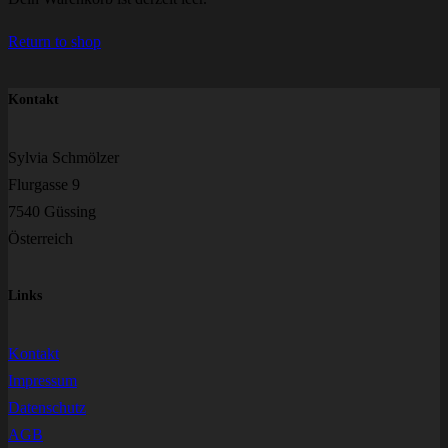
Return to shop
Kontakt
Sylvia Schmölzer
Flurgasse 9
7540 Güssing
Österreich
Links
Kontakt
Impressum
Datenschutz
AGB