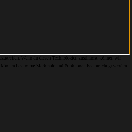
zuzugreifen. Wenn du diesen Technologien zustimmst, können wir
hst, können bestimmte Merkmale und Funktionen beeinträchtigt werden.