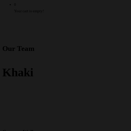
0
Your cart is empty!
Our Team
Khaki